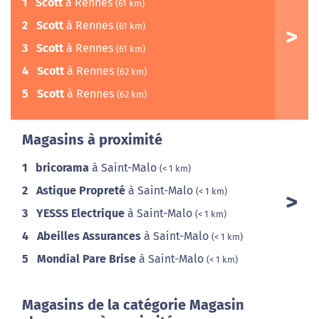
1
Scott
à Rennes
(61 km)
2
Scott
à Rennes
(61 km)
3
Scott
à Rennes
(61 km)
4
Scott
à Rennes
(62 km)
5
Scott
à Rennes
(62 km)
Magasins à proximité
1
bricorama
à Saint-Malo
(< 1 km)
2
Astique Propreté
à Saint-Malo
(< 1 km)
3
YESSS Electrique
à Saint-Malo
(< 1 km)
4
Abeilles Assurances
à Saint-Malo
(< 1 km)
5
Mondial Pare Brise
à Saint-Malo
(< 1 km)
Magasins de la catégorie Magasin