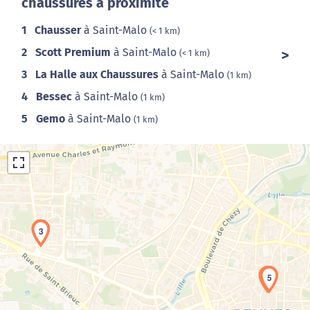
chaussures à proximité
1
Chausser
à Saint-Malo
(< 1 km)
2
Scott Premium
à Saint-Malo
(< 1 km)
3
La Halle aux Chaussures
à Saint-Malo
(1 km)
4
Bessec
à Saint-Malo
(1 km)
5
Gemo
à Saint-Malo
(1 km)
1
2
3
Chargement de la carte en cours...
4
5