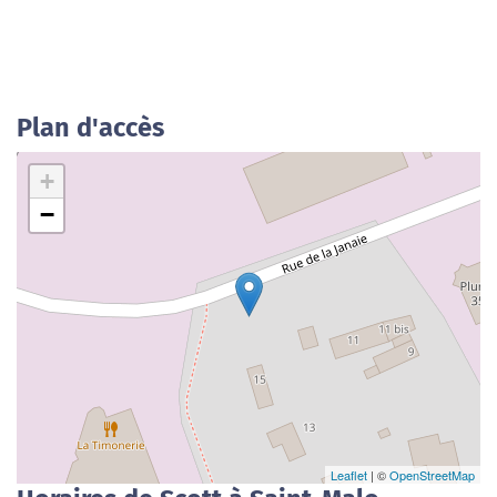
Plan d'accès
+
−
Leaflet
| ©
OpenStreetMap