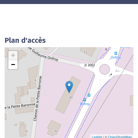
Plan d'accès
+
−
Leaflet
| ©
OpenStreetMap