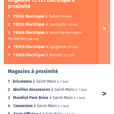
Magasins YESSS Electrique à
proximité
1
YESSS Electrique
à Taden
(19 km)
2
YESSS Electrique
à Lamballe
(45 km)
3
YESSS Electrique
à Saint-Senier-sous-
Avranches
(48 km)
4
YESSS Electrique
à Langueux
(57 km)
5
YESSS Electrique
à Rennes
(62 km)
Magasins à proximité
1
bricorama
à Saint-Malo
(< 1 km)
2
Abeilles Assurances
à Saint-Malo
(< 1 km)
3
Mondial Pare Brise
à Saint-Malo
(< 1 km)
4
Connexion
à Saint-Malo
(< 1 km)
5
Alain Afflelou
à Saint-Malo