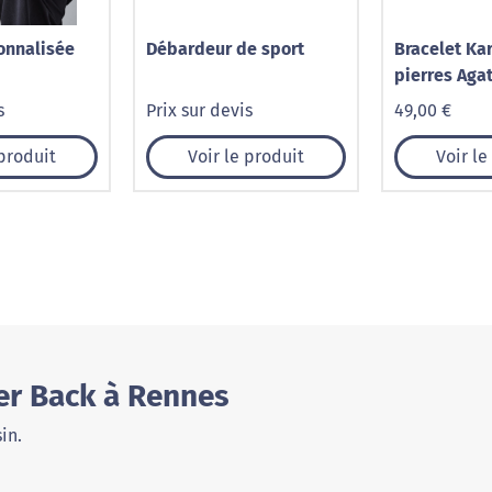
onnalisée
Débardeur de sport
Bracelet Kar
pierres Aga
s
Prix sur devis
49,00 €
 produit
Voir le produit
Voir le
er Back à Rennes
in.