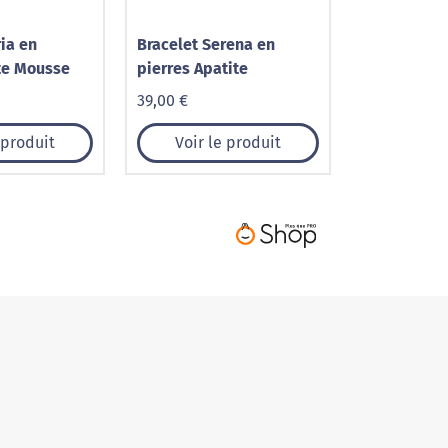
ia en
Bracelet Serena en
te Mousse
pierres Apatite
39,00 €
 produit
Voir le produit