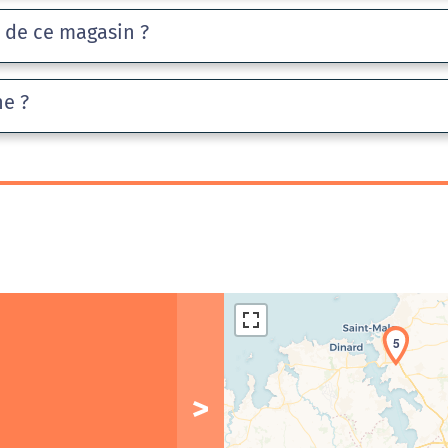
e de ce magasin ?
he ?
5