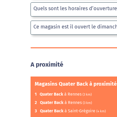
Quels sont les horaires d’ouvertur
Ce magasin est il ouvert le dimanc
A proximité
Magasins Quater Back à proximité
1
Quater Back
à Rennes
(3 km)
2
Quater Back
à Rennes
(3 km)
3
Quater Back
à Saint-Grégoire
(4 km)