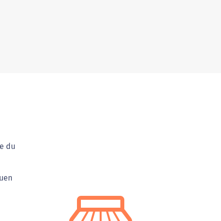
ue du
auen