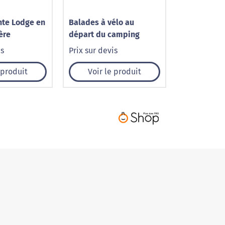
nte Lodge en
Balades à vélo au
ère
départ du camping
is
Prix sur devis
 produit
Voir le produit