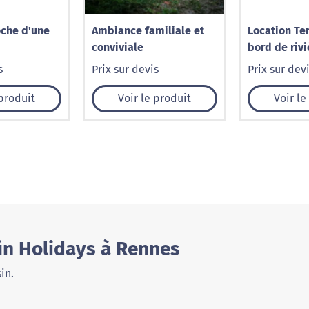
che d'une
Ambiance familiale et
Location Te
conviviale
bord de rivi
s
Prix sur devis
Prix sur dev
 produit
Voir le produit
Voir le
ün Holidays à Rennes
in.