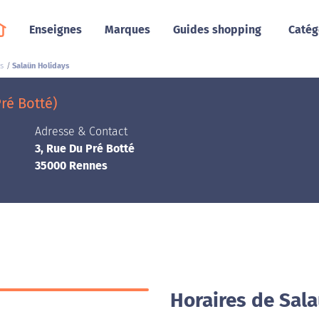
Enseignes
Marques
Guides shopping
Catég
s
Salaün Holidays
ré Botté)
Adresse & Contact
3, Rue Du Pré Botté
35000 Rennes
Horaires de Sal