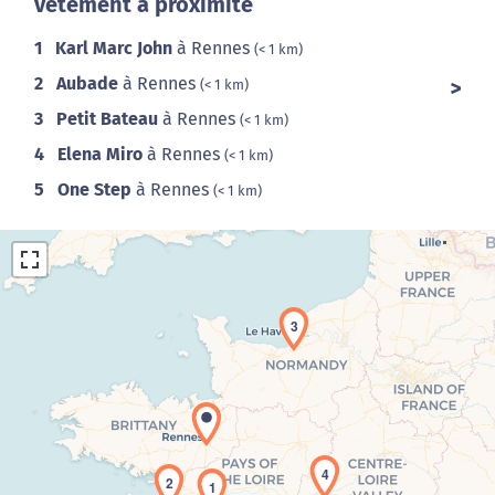
vêtement à proximité
1
Karl Marc John
à Rennes
(< 1 km)
2
Aubade
à Rennes
(< 1 km)
3
Petit Bateau
à Rennes
(< 1 km)
4
Elena Miro
à Rennes
(< 1 km)
5
One Step
à Rennes
(< 1 km)
3
Chargement de la carte en cours...
4
2
1