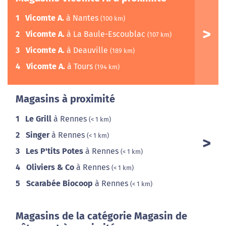
1
Vicomte A.
à Nantes
(100 km)
2
Vicomte A.
à La Baule-Escoublac
(107 km)
3
Vicomte A.
à Deauville
(189 km)
4
Vicomte A.
à Tours
(194 km)
Magasins à proximité
1
Le Grill
à Rennes
(< 1 km)
2
Singer
à Rennes
(< 1 km)
3
Les P'tits Potes
à Rennes
(< 1 km)
4
Oliviers & Co
à Rennes
(< 1 km)
5
Scarabée Biocoop
à Rennes
(< 1 km)
Magasins de la catégorie Magasin de