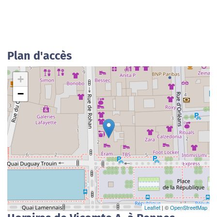
Plan d'accès
+
−
Leaflet
| ©
OpenStreetMap