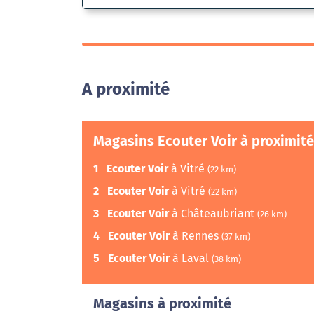
A proximité
Magasins Ecouter Voir à proximité
1
Ecouter Voir
à Vitré
(22 km)
2
Ecouter Voir
à Vitré
(22 km)
3
Ecouter Voir
à Châteaubriant
(26 km)
4
Ecouter Voir
à Rennes
(37 km)
5
Ecouter Voir
à Laval
(38 km)
Magasins à proximité