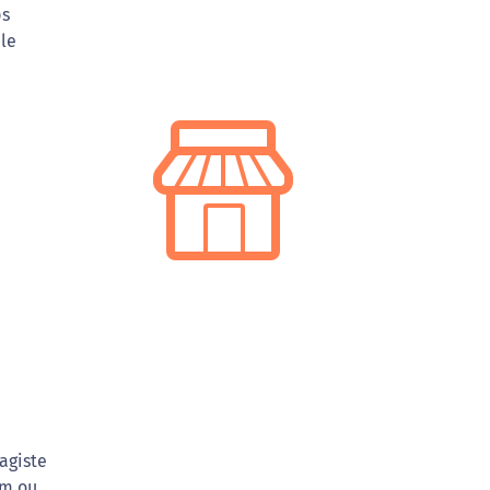
ps
 le
agiste
 m ou