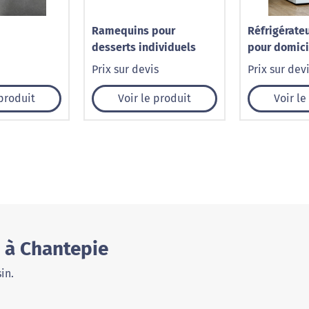
Ramequins pour
Réfrigérate
desserts individuels
pour domici
Prix sur devis
Prix sur dev
 produit
Voir le produit
Voir le
 à Chantepie
in.