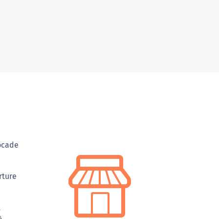
Rocade
rture
t