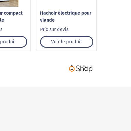
ur compact
Hachoir électrique pour
le
viande
is
Prix sur devis
 produit
Voir le produit