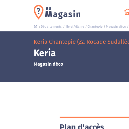
Départements
Ille et Vilaine
Chantepie
Magasin déco
Keria Chantepie (Za Rocade Sudallé
Keria
Magasin déco
Plan d'accès