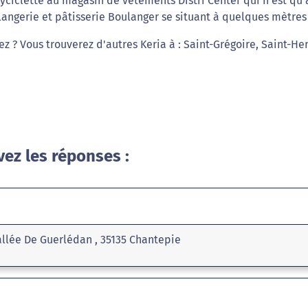
yciclette au magasin de vêtements Distri Center qui n'est qu'
langerie et pâtisserie Boulanger se situant à quelques mètres
ez ? Vous trouverez d'autres Keria à : Saint-Grégoire, Saint-He
vez les réponses :
llée De Guerlédan , 35135 Chantepie