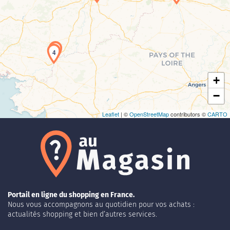
Chargement de la carte en cours...
3
4
+
−
Leaflet
| ©
OpenStreetMap
contributors ©
CARTO
Portail en ligne du shopping en France.
Nous vous accompagnons au quotidien pour vos achats :
actualités shopping et bien d’autres services.