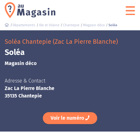
Départements
Ille et Vilaine
Chantepie
Magasin déco
Soléa
Soléa Chantepie (Zac La Pierre Blanche)
Soléa
Magasin déco
Adresse & Contact
Zac La Pierre Blanche
35135 Chantepie
Voir le numéro