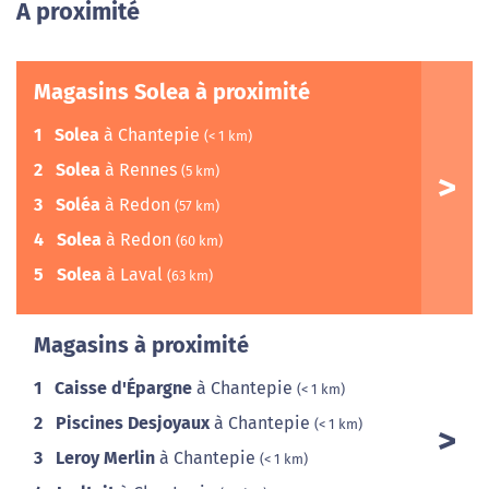
A proximité
Magasins Solea à proximité
1
Solea
à Chantepie
(< 1 km)
2
Solea
à Rennes
(5 km)
3
Soléa
à Redon
(57 km)
4
Solea
à Redon
(60 km)
5
Solea
à Laval
(63 km)
Magasins à proximité
1
Caisse d'Épargne
à Chantepie
(< 1 km)
2
Piscines Desjoyaux
à Chantepie
(< 1 km)
3
Leroy Merlin
à Chantepie
(< 1 km)