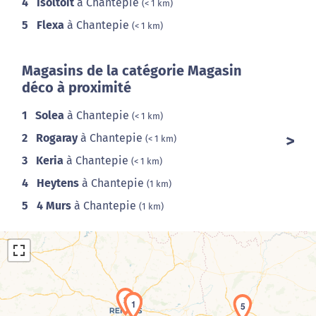
4
Isoltoit
à Chantepie
(< 1 km)
5
Flexa
à Chantepie
(< 1 km)
Magasins de la catégorie Magasin
déco à proximité
1
Solea
à Chantepie
(< 1 km)
2
Rogaray
à Chantepie
(< 1 km)
3
Keria
à Chantepie
(< 1 km)
4
Heytens
à Chantepie
(1 km)
5
4 Murs
à Chantepie
(1 km)
2
1
5