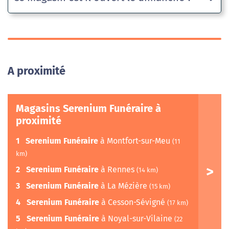
A proximité
Magasins Serenium Funéraire à
proximité
1
Serenium Funéraire
à Montfort-sur-Meu
(11
km)
2
Serenium Funéraire
à Rennes
(14 km)
3
Serenium Funéraire
à La Mézière
(15 km)
4
Serenium Funéraire
à Cesson-Sévigné
(17 km)
5
Serenium Funéraire
à Noyal-sur-Vilaine
(22