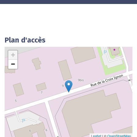
Plan d'accès
+
−
Leaflet
| ©
OpenStreetMap