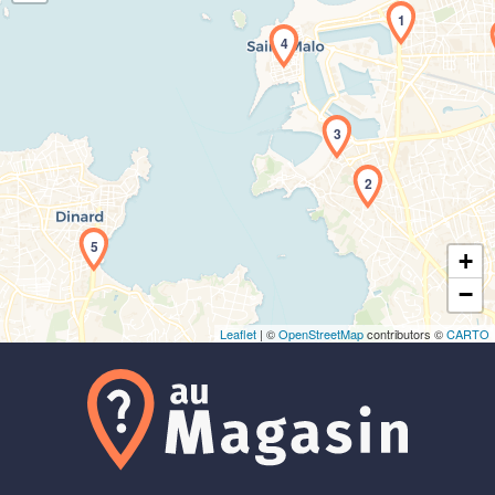
1
4
3
Chargement de la carte en cours...
2
5
+
−
Leaflet
| ©
OpenStreetMap
contributors ©
CARTO