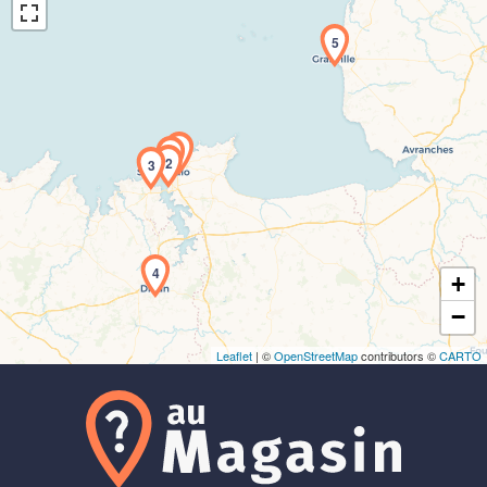
5
1
2
3
Chargement de la carte en cours...
4
+
−
Leaflet
| ©
OpenStreetMap
contributors ©
CARTO