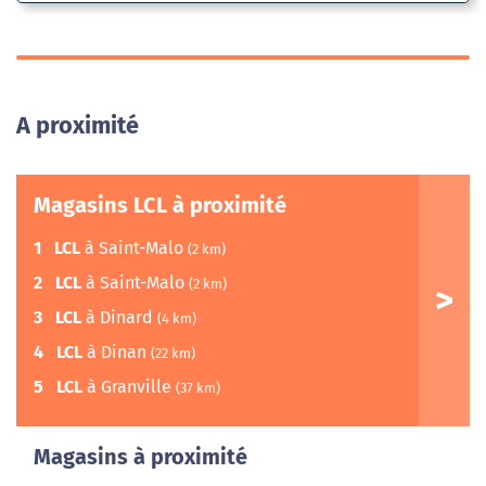
A proximité
Magasins LCL à proximité
1
LCL
à Saint-Malo
(2 km)
2
LCL
à Saint-Malo
(2 km)
3
LCL
à Dinard
(4 km)
4
LCL
à Dinan
(22 km)
5
LCL
à Granville
(37 km)
Magasins à proximité