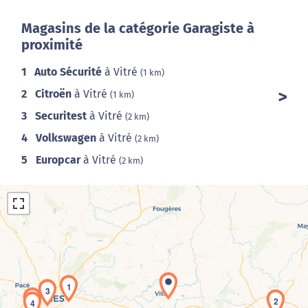
Magasins de la catégorie Garagiste à
proximité
1
Auto Sécurité
à Vitré
(1 km)
2
Citroën
à Vitré
(1 km)
3
Securitest
à Vitré
(2 km)
4
Volkswagen
à Vitré
(2 km)
5
Europcar
à Vitré
(2 km)
1
3
5
2
4
Chargement de la carte en cours...