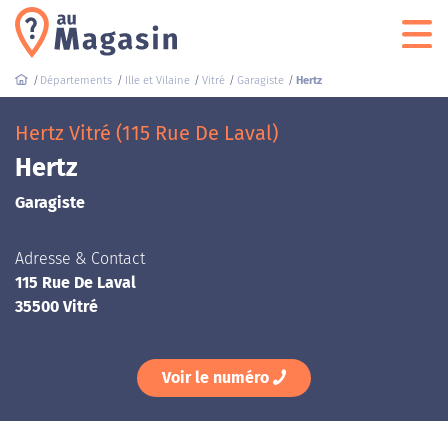
Départements
Ille et Vilaine
Vitré
Garagiste
Hertz
Hertz Vitré (115 Rue De Laval)
Hertz
Garagiste
Adresse & Contact
115 Rue De Laval
35500 Vitré
Voir le numéro