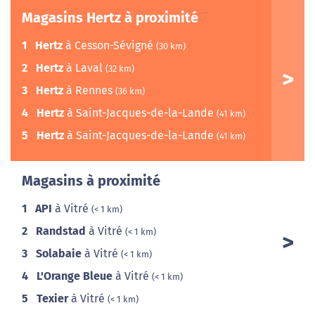
Magasins Hertz à proximité
1
Hertz
à Cesson-Sévigné
(30 km)
2
Hertz
à Laval
(32 km)
3
Hertz
à Rennes
(36 km)
4
Hertz
à Saint-Jacques-de-la-Lande
(41 km)
5
Hertz
à Saint-Jacques-de-la-Lande
(41 km)
Magasins à proximité
1
API
à Vitré
(< 1 km)
2
Randstad
à Vitré
(< 1 km)
3
Solabaie
à Vitré
(< 1 km)
4
L'Orange Bleue
à Vitré
(< 1 km)
5
Texier
à Vitré
(< 1 km)