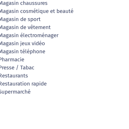
agasin chaussures
agasin cosmétique et beauté
agasin de sport
agasin de vêtement
agasin électroménager
agasin jeux vidéo
agasin téléphone
Pharmacie
resse / Tabac
estaurants
estauration rapide
Supermarché