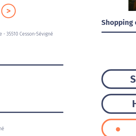
Shopping 
e - 35510 Cesson-Sévigné
S
né