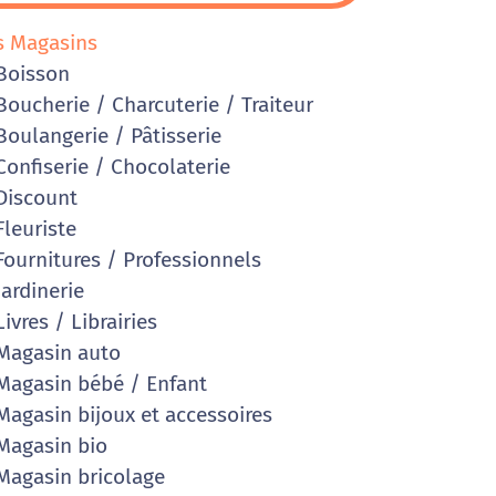
s Magasins
Boisson
oucherie / Charcuterie / Traiteur
oulangerie / Pâtisserie
onfiserie / Chocolaterie
iscount
leuriste
ournitures / Professionnels
ardinerie
ivres / Librairies
agasin auto
agasin bébé / Enfant
agasin bijoux et accessoires
agasin bio
agasin bricolage