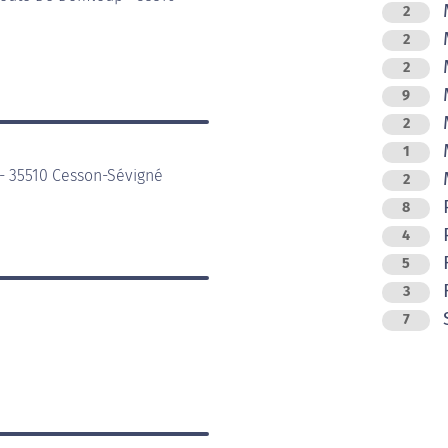
M
2
M
2
M
2
M
9
M
2
M
1
 - 35510 Cesson-Sévigné
M
2
8
P
4
R
5
R
3
7