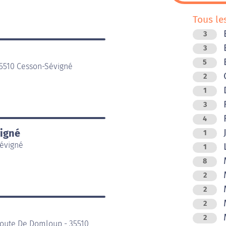
Tous le
3
B
3
B
5
35510 Cesson-Sévigné
C
2
D
1
F
3
F
4
J
vigné
1
Sévigné
L
1
M
8
M
2
M
2
M
2
M
2
Route De Domloup - 35510