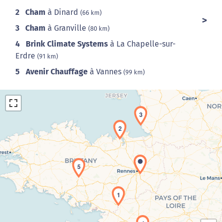
2
Cham
à Dinard
(66 km)
3
Cham
à Granville
(80 km)
4
Brink Climate Systems
à La Chapelle-sur-
Erdre
(91 km)
5
Avenir Chauffage
à Vannes
(99 km)
3
2
5
Chargement de la carte en cours...
1