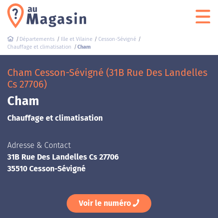
Départements
Ille et Vilaine
Cesson-Sévigné
Chauffage et climatisation
Cham
Cham Cesson-Sévigné (31B Rue Des Landelles
Cs 27706)
Cham
Chauffage et climatisation
Adresse & Contact
31B Rue Des Landelles Cs 27706
35510 Cesson-Sévigné
Voir le numéro