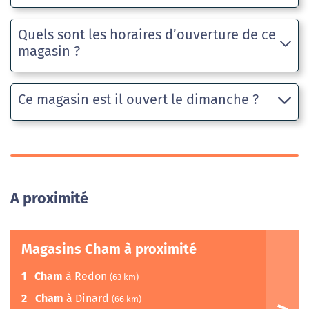
Quels sont les horaires d’ouverture de ce
magasin ?
Ce magasin est il ouvert le dimanche ?
A proximité
Magasins Cham à proximité
1
Cham
à Redon
(63 km)
2
Cham
à Dinard
(66 km)