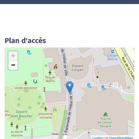
Plan d'accès
+
−
Leaflet
| ©
OpenStreetMap