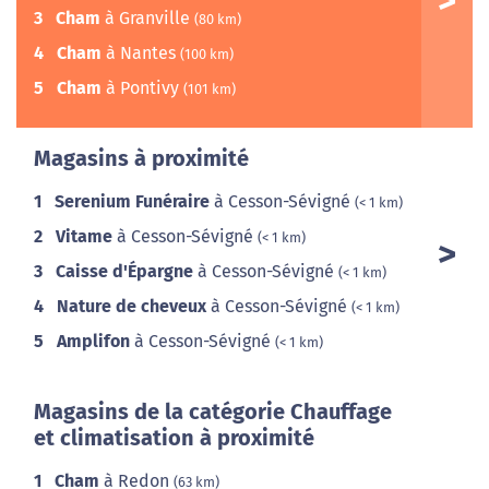
3
Cham
à Granville
(80 km)
4
Cham
à Nantes
(100 km)
5
Cham
à Pontivy
(101 km)
Magasins à proximité
1
Serenium Funéraire
à Cesson-Sévigné
(< 1 km)
2
Vitame
à Cesson-Sévigné
(< 1 km)
3
Caisse d'Épargne
à Cesson-Sévigné
(< 1 km)
4
Nature de cheveux
à Cesson-Sévigné
(< 1 km)
5
Amplifon
à Cesson-Sévigné
(< 1 km)
Magasins de la catégorie Chauffage
et climatisation à proximité
1
Cham
à Redon
(63 km)