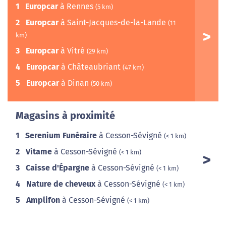
1
Europcar
à Rennes
(5 km)
2
Europcar
à Saint-Jacques-de-la-Lande
(11
km)
3
Europcar
à Vitré
(29 km)
4
Europcar
à Châteaubriant
(47 km)
5
Europcar
à Dinan
(50 km)
Magasins à proximité
1
Serenium Funéraire
à Cesson-Sévigné
(< 1 km)
2
Vitame
à Cesson-Sévigné
(< 1 km)
3
Caisse d'Épargne
à Cesson-Sévigné
(< 1 km)
4
Nature de cheveux
à Cesson-Sévigné
(< 1 km)
5
Amplifon
à Cesson-Sévigné
(< 1 km)