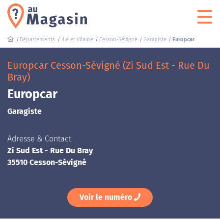
Départements
Ille et Vilaine
Cesson-Sévigné
Garagiste
Europcar
Europcar Cesson-Sévigné (Zi Sud Est - Rue Du
Bray)
Europcar
Garagiste
Adresse & Contact
Zi Sud Est - Rue Du Bray
35510 Cesson-Sévigné
Voir le numéro