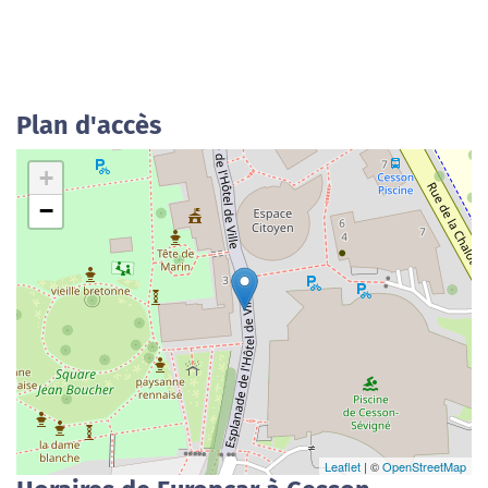
Plan d'accès
+
−
Leaflet
| ©
OpenStreetMap