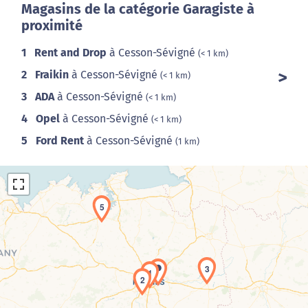
Magasins de la catégorie Garagiste à
proximité
1
Rent and Drop
à Cesson-Sévigné
(< 1 km)
2
Fraikin
à Cesson-Sévigné
(< 1 km)
3
ADA
à Cesson-Sévigné
(< 1 km)
4
Opel
à Cesson-Sévigné
(< 1 km)
5
Ford Rent
à Cesson-Sévigné
(1 km)
5
3
1
2
Chargement de la carte en cours...