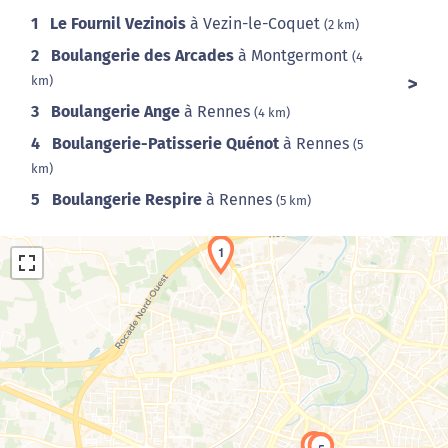
1
Le Fournil Vezinois
à Vezin-le-Coquet
(2 km)
2
Boulangerie des Arcades
à Montgermont
(4
km)
3
Boulangerie Ange
à Rennes
(4 km)
4
Boulangerie-Patisserie Quénot
à Rennes
(5
km)
5
Boulangerie Respire
à Rennes
(5 km)
1
Chargement de la carte en cours...