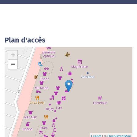
Plan d'accès
+
−
Leaflet
| ©
OpenStreetMap