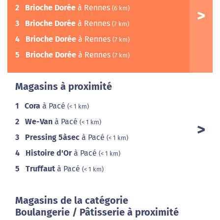
2
Brioche Dorée
à Rennes
(6 km)
3
Brioche Dorée
à Rennes
(7 km)
4
Brioche Dorée
à Rennes
(7 km)
5
Brioche Dorée
à Rennes
(7 km)
Magasins à proximité
1
Cora
à Pacé
(< 1 km)
2
We-Van
à Pacé
(< 1 km)
3
Pressing 5àsec
à Pacé
(< 1 km)
4
Histoire d'Or
à Pacé
(< 1 km)
5
Truffaut
à Pacé
(< 1 km)
Magasins de la catégorie
Boulangerie / Pâtisserie à proximité