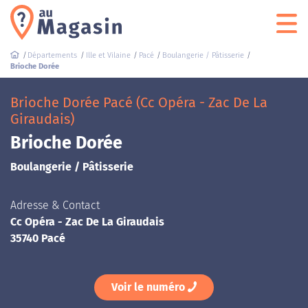
Départements
Ille et Vilaine
Pacé
Boulangerie / Pâtisserie
Brioche Dorée
Brioche Dorée Pacé (Cc Opéra - Zac De La
Giraudais)
Brioche Dorée
Boulangerie / Pâtisserie
Adresse & Contact
Cc Opéra - Zac De La Giraudais
35740 Pacé
Voir le numéro