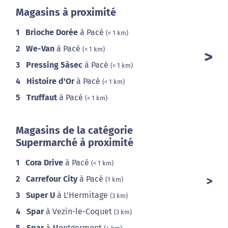
Magasins à proximité
1
Brioche Dorée
à Pacé
(< 1 km)
2
We-Van
à Pacé
(< 1 km)
3
Pressing 5àsec
à Pacé
(< 1 km)
4
Histoire d'Or
à Pacé
(< 1 km)
5
Truffaut
à Pacé
(< 1 km)
Magasins de la catégorie
Supermarché à proximité
1
Cora Drive
à Pacé
(< 1 km)
2
Carrefour City
à Pacé
(1 km)
3
Super U
à L'Hermitage
(3 km)
4
Spar
à Vezin-le-Coquet
(3 km)
5
Spar
à Montgermont