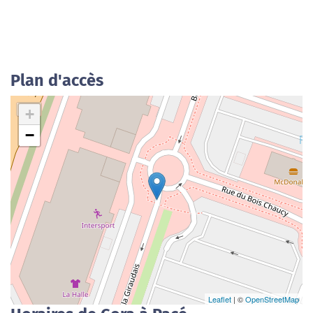
Plan d'accès
+
−
Leaflet
| ©
OpenStreetMap