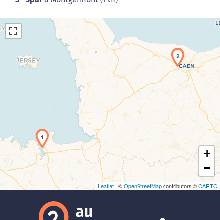
(4 km)
2
Chargement de la carte en cours...
1
+
−
Leaflet
| ©
OpenStreetMap
contributors ©
CARTO