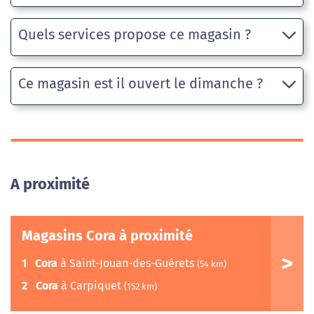
Quels services propose ce magasin ?
Ce magasin est il ouvert le dimanche ?
A proximité
Magasins Cora à proximité
1
Cora
à Saint-Jouan-des-Guérets
(54 km)
2
Cora
à Carpiquet
(152 km)