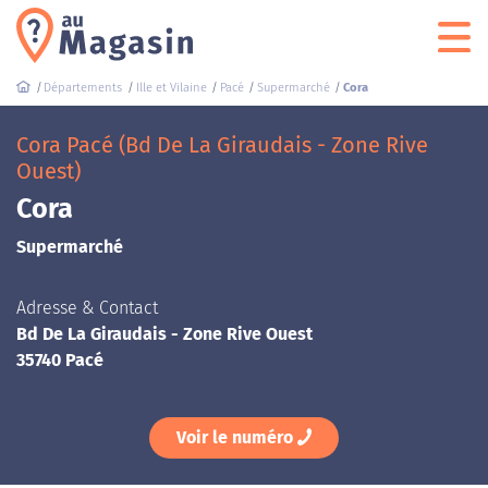
Départements
Ille et Vilaine
Pacé
Supermarché
Cora
Cora Pacé (Bd De La Giraudais - Zone Rive
Ouest)
Cora
Supermarché
Adresse & Contact
Bd De La Giraudais - Zone Rive Ouest
35740 Pacé
Voir le numéro