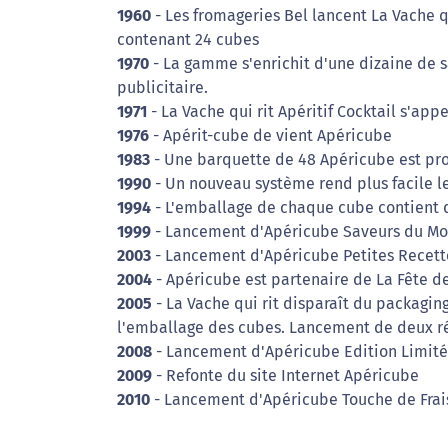
1960
- Les fromageries Bel lancent La Vache qu
contenant 24 cubes
1970
- La gamme s'enrichit d'une dizaine de s
publicitaire.
1971
- La Vache qui rit Apéritif Cocktail s'ap
1976
- Apérit-cube de vient Apéricube
1983
- Une barquette de 48 Apéricube est pr
1990
- Un nouveau système rend plus facile l
1994
- L'emballage de chaque cube contient 
1999
- Lancement d'Apéricube Saveurs du Mo
2003
- Lancement d'Apéricube Petites Recett
2004
- Apéricube est partenaire de La Fête de
2005
- La Vache qui rit disparaît du packagin
l'emballage des cubes. Lancement de deux ré
2008
- Lancement d'Apéricube Edition Limit
2009
- Refonte du site Internet Apéricube
2010
- Lancement d'Apéricube Touche de Frai