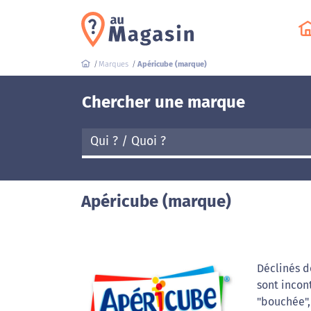
Marques
Apéricube (marque)
Chercher une marque
Apéricube (marque)
Déclinés de
sont incon
"bouchée",