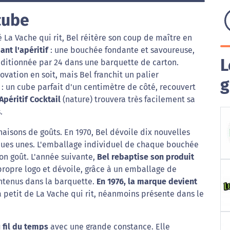
cube
 La Vache qui rit, Bel réitère son coup de maître en
nt l'apéritif
: une bouchée fondante et savoureuse,
L
itionnée par 24 dans une barquette de carton.
novation en soit, mais Bel franchit un palier
g
 un cube parfait d'un centimètre de côté, recouvert
Apéritif Cocktail
(nature) trouvera très facilement sa
.
aisons de goûts. En 1970, Bel dévoile dix nouvelles
ques unes. L'emballage individuel de chaque bouchée
on goût. L'année suivante,
Bel rebaptise son produit
n propre logo et dévoile, grâce à un emballage de
ontenus dans la barquette.
En 1976, la marque devient
petit de La Vache qui rit, néanmoins présente dans le
 fil du temps
avec une grande constance. Elle