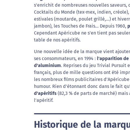
s'enrichit de nombreuses nouvelles saveurs, 
Cocktails du Monde (tex-mex, indien, créole), 
estivales (moutarde, poulet grillé,…) et hiv
jambon), les Touches de Frais… Depuis 1960,
p
Cependant Apéricube ne s'en tient pas seulem
table de nos apéritifs.
Une nouvelle idée de la marque vient ajout
ses consommateurs, en 1994 :
l'apparition de
d'aluminium
. Reprises du jeu Trivial Pursui
français, plus de mille questions ont été imp
les nombreux films publicitaires d'Apéricube 
humour. Rien d'étonnant donc dans le fait q
d'apéritifs
(82,3 % de parts de marché) mais 
l'apéritif.
Historique de la marq