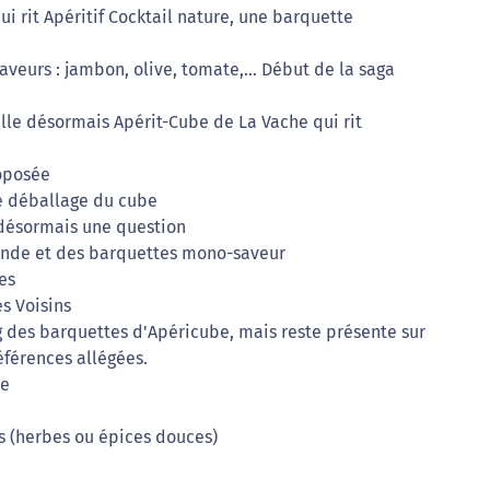
i rit Apéritif Cocktail nature, une barquette
aveurs : jambon, olive, tomate,… Début de la saga
pelle désormais Apérit-Cube de La Vache qui rit
oposée
e déballage du cube
désormais une question
nde et des barquettes mono-saveur
es
s Voisins
g des barquettes d'Apéricube, mais reste présente sur
férences allégées.
ée
s (herbes ou épices douces)