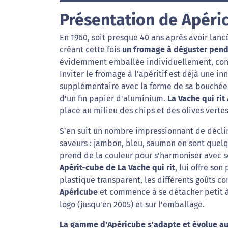
Présentation de Apéri
En 1960, soit presque 40 ans après avoir lancé
créant cette fois
un fromage à déguster penda
évidemment emballée individuellement, cond
Inviter le fromage à l'apéritif est déjà une in
supplémentaire avec la forme de sa bouchée :
d'un fin papier d'aluminium.
La Vache qui rit 
place au milieu des chips et des olives vertes
S'en suit un nombre impressionnant de déclin
saveurs : jambon, bleu, saumon en sont quel
prend de la couleur pour s'harmoniser avec s
Apérit-cube de La Vache qui rit
, lui offre so
plastique transparent, les différents goûts c
Apéricube
et commence à se détacher petit à 
logo (jusqu'en 2005) et sur l'emballage.
La gamme d'Apéricube s'adapte et évolue au