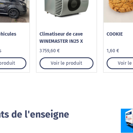
hicules
Climatiseur de cave
COOKIE
WINEMASTER IN25 X
s
3 759,60 €
1,60 €
 produit
Voir le produit
Voir le
ts de l'enseigne