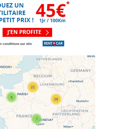
22
6
28
Chargement de la carte en cours...
7