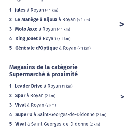
1
jules
à Royan
(< 1 km)
2
Le Manège à Bijoux
à Royan
(< 1 km)
3
Moto Axxe
à Royan
(< 1 km)
4
King Jouet
à Royan
(< 1 km)
5
Générale d'Optique
à Royan
(< 1 km)
Magasins de la catégorie
Supermarché à proximité
1
Leader Drive
à Royan
(1 km)
2
Spar
à Royan
(2 km)
3
Vival
à Royan
(2 km)
4
Super U
à Saint-Georges-de-Didonne
(2 km)
5
Vival
à Saint-Georges-de-Didonne
(2 km)