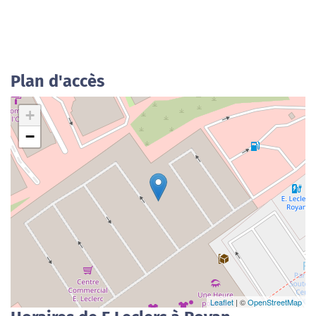
Plan d'accès
+
−
Leaflet
| ©
OpenStreetMap