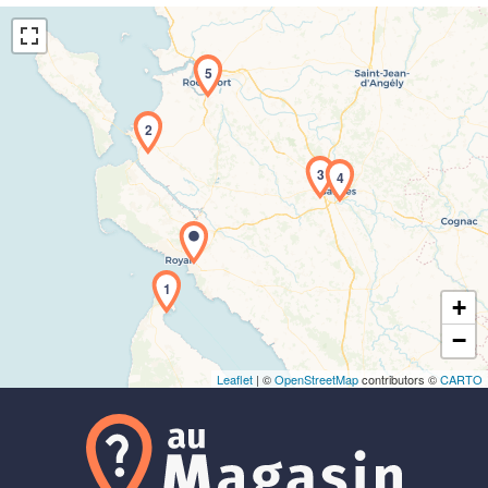
5
2
3
4
Chargement de la carte en cours...
1
+
−
Leaflet
| ©
OpenStreetMap
contributors ©
CARTO