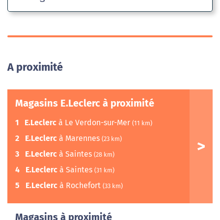
A proximité
Magasins E.Leclerc à proximité
1
E.Leclerc
à Le Verdon-sur-Mer
(11 km)
2
E.Leclerc
à Marennes
(23 km)
3
E.Leclerc
à Saintes
(28 km)
4
E.Leclerc
à Saintes
(31 km)
5
E.Leclerc
à Rochefort
(33 km)
Magasins à proximité