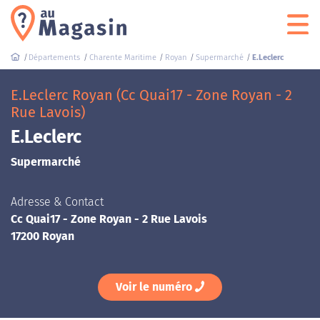
Départements
Charente Maritime
Royan
Supermarché
E.Leclerc
E.Leclerc Royan (Cc Quai17 - Zone Royan - 2
Rue Lavois)
E.Leclerc
Supermarché
Adresse & Contact
Cc Quai17 - Zone Royan - 2 Rue Lavois
17200 Royan
Voir le numéro