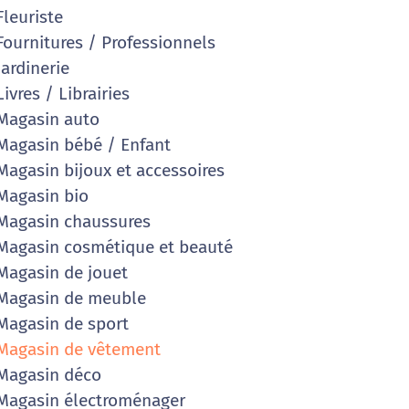
leuriste
ournitures / Professionnels
ardinerie
ivres / Librairies
agasin auto
agasin bébé / Enfant
agasin bijoux et accessoires
agasin bio
agasin chaussures
agasin cosmétique et beauté
agasin de jouet
agasin de meuble
agasin de sport
agasin de vêtement
Magasin déco
agasin électroménager