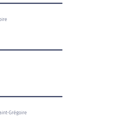
oire
aint-Grégoire