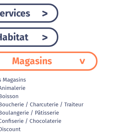
ervices
Habitat
Magasins
s Magasins
nimalerie
Boisson
oucherie / Charcuterie / Traiteur
oulangerie / Pâtisserie
onfiserie / Chocolaterie
iscount