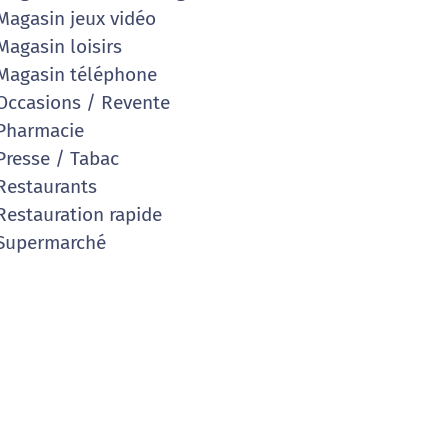
agasin jeux vidéo
agasin loisirs
agasin téléphone
ccasions / Revente
Pharmacie
resse / Tabac
estaurants
estauration rapide
Supermarché