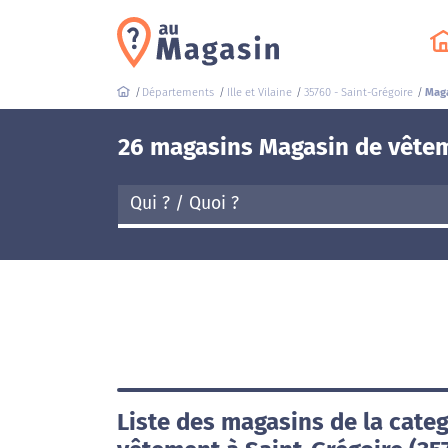
Départements
Ille et Vilaine
35760 - Saint-Grégoire
Maga
26 magasins Magasin de vêtem
Liste des magasins de la cate