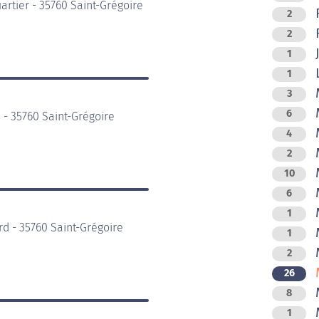
rtier - 35760 Saint-Grégoire
F
2
F
2
J
1
L
1
M
3
M
6
- 35760 Saint-Grégoire
M
4
M
2
M
10
M
6
M
1
rd - 35760 Saint-Grégoire
M
1
M
2
M
26
8
M
1