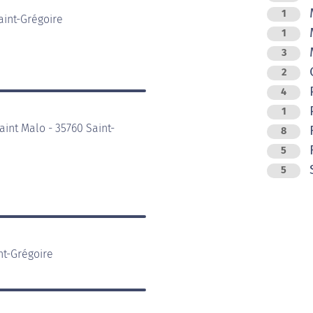
M
1
aint-Grégoire
M
1
M
3
O
2
4
P
1
int Malo - 35760 Saint-
R
8
R
5
5
nt-Grégoire