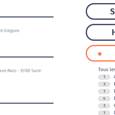
S
nt-Grégoire
Tous le
int-Malo - 35760 Saint-
A
1
3
B
1
B
4
C
2
D
1