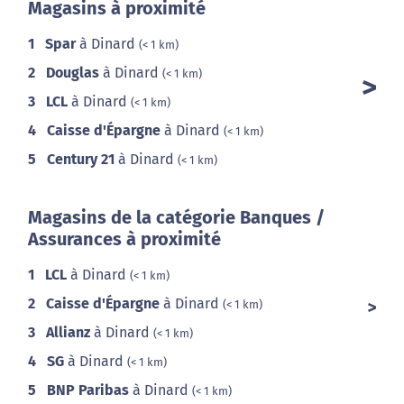
Magasins à proximité
1
Spar
à Dinard
(< 1 km)
2
Douglas
à Dinard
(< 1 km)
3
LCL
à Dinard
(< 1 km)
4
Caisse d'Épargne
à Dinard
(< 1 km)
5
Century 21
à Dinard
(< 1 km)
Magasins de la catégorie Banques /
Assurances à proximité
1
LCL
à Dinard
(< 1 km)
2
Caisse d'Épargne
à Dinard
(< 1 km)
3
Allianz
à Dinard
(< 1 km)
4
SG
à Dinard
(< 1 km)
5
BNP Paribas
à Dinard
(< 1 km)