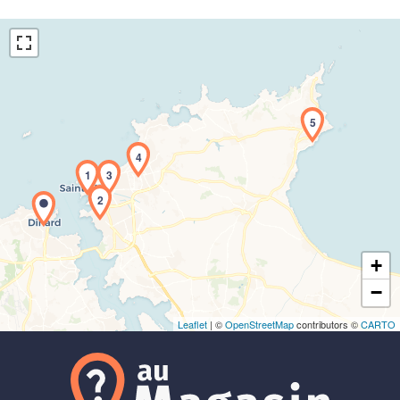
5
4
Chargement de la carte en cours...
1
3
2
+
−
Leaflet
| ©
OpenStreetMap
contributors ©
CARTO