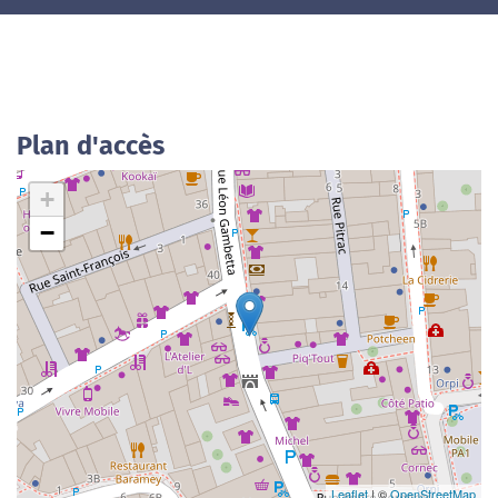
Plan d'accès
+
−
Leaflet
| ©
OpenStreetMap