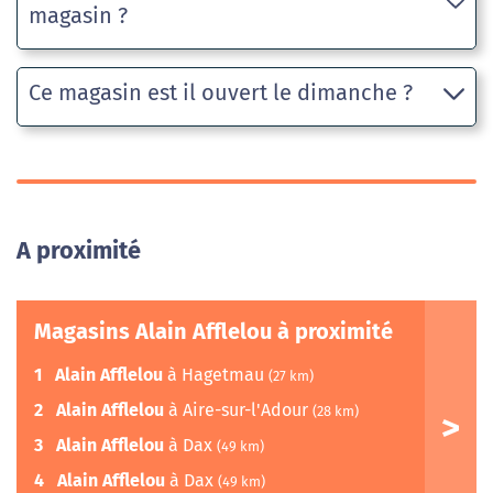
magasin ?
Ce magasin est il ouvert le dimanche ?
A proximité
Magasins Alain Afflelou à proximité
1
Alain Afflelou
à Hagetmau
(27 km)
2
Alain Afflelou
à Aire-sur-l'Adour
(28 km)
3
Alain Afflelou
à Dax
(49 km)
4
Alain Afflelou
à Dax
(49 km)