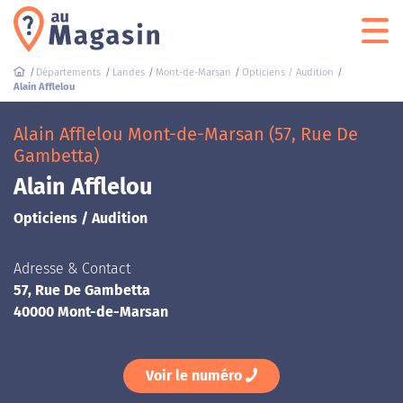
Départements
Landes
Mont-de-Marsan
Opticiens / Audition
Alain Afflelou
Alain Afflelou Mont-de-Marsan (57, Rue De
Gambetta)
Alain Afflelou
Opticiens / Audition
Adresse & Contact
57, Rue De Gambetta
40000 Mont-de-Marsan
Voir le numéro