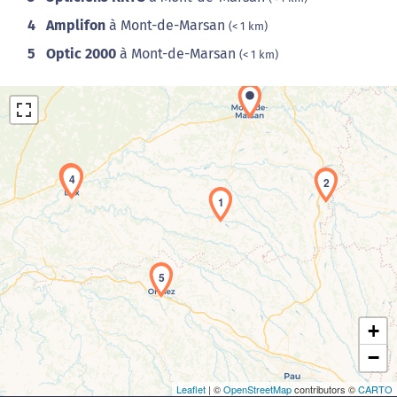
4
Amplifon
à Mont-de-Marsan
(< 1 km)
5
Optic 2000
à Mont-de-Marsan
(< 1 km)
3
4
2
1
Chargement de la carte en cours...
5
+
−
Leaflet
| ©
OpenStreetMap
contributors ©
CARTO