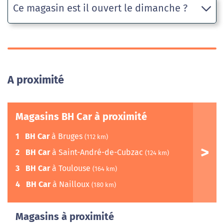
Ce magasin est il ouvert le dimanche ?
A proximité
Magasins BH Car à proximité
1
BH Car
à Bruges
(112 km)
2
BH Car
à Saint-André-de-Cubzac
(124 km)
3
BH Car
à Toulouse
(164 km)
4
BH Car
à Nailloux
(180 km)
Magasins à proximité