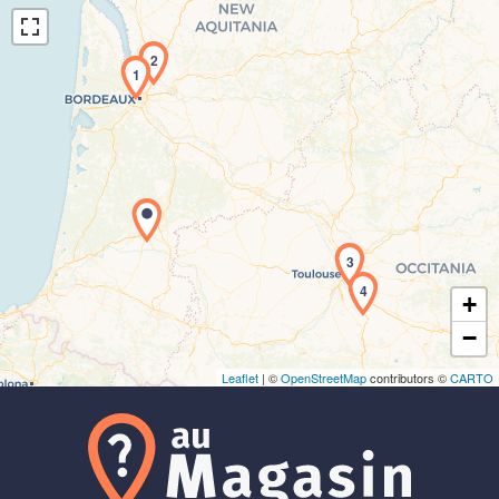
2
1
Chargement de la carte en cours...
3
4
+
−
Leaflet
| ©
OpenStreetMap
contributors ©
CARTO