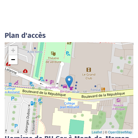
Plan d'accès
+
−
Leaflet
| ©
OpenStreetMap