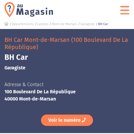
Départements
Landes
Mont-de-Marsan
Garagiste
BH Car
BH Car Mont-de-Marsan (100 Boulevard De La
République)
BH Car
Garagiste
Adresse & Contact
100 Boulevard De La République
40000 Mont-de-Marsan
Voir le numéro