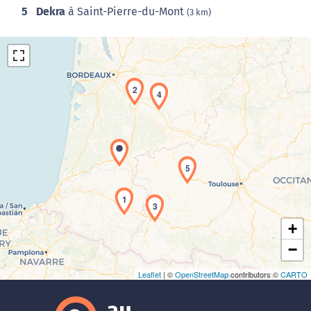
5
Dekra
à Saint-Pierre-du-Mont
(3 km)
2
4
Chargement de la carte en cours...
5
1
3
+
−
Leaflet
| ©
OpenStreetMap
contributors ©
CARTO