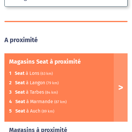
A proximité
Magasins Seat à proximité
1
Seat
à Lons
(63 km)
2
Seat
à Langon
(79 km)
3
Seat
à Tarbes
(84 km)
4
Seat
à Marmande
(87 km)
5
Seat
à Auch
(89 km)
Magasins à proximité