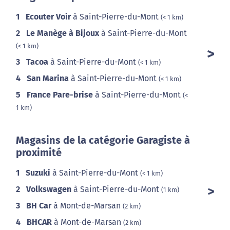
1
Ecouter Voir
à Saint-Pierre-du-Mont
(< 1 km)
2
Le Manège à Bijoux
à Saint-Pierre-du-Mont
(< 1 km)
3
Tacoa
à Saint-Pierre-du-Mont
(< 1 km)
4
San Marina
à Saint-Pierre-du-Mont
(< 1 km)
5
France Pare-brise
à Saint-Pierre-du-Mont
(<
1 km)
Magasins de la catégorie Garagiste à
proximité
1
Suzuki
à Saint-Pierre-du-Mont
(< 1 km)
2
Volkswagen
à Saint-Pierre-du-Mont
(1 km)
3
BH Car
à Mont-de-Marsan
(2 km)
4
BHCAR
à Mont-de-Marsan
(2 km)