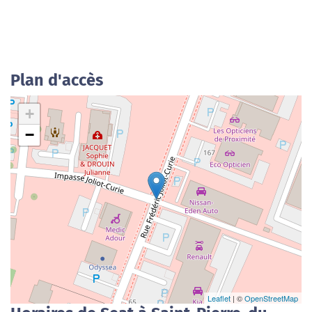
Plan d'accès
+
−
Leaflet
| ©
OpenStreetMap