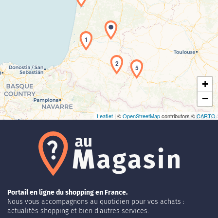
Chargement de la carte en cours...
1
2
5
+
−
Leaflet
| ©
OpenStreetMap
contributors ©
CARTO
Portail en ligne du shopping en France.
Nous vous accompagnons au quotidien pour vos achats :
actualités shopping et bien d’autres services.