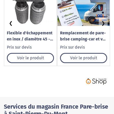
❮
❯
Flexible d'échappement
Remplacement de pare-
en inox / diamètre 45 -
brise camping-car et van
Longueur 160
aménagé à Caudry – 1001
Prix sur devis
Prix sur devis
Pare-Brise
Voir le produit
Voir le produit
Services du magasin France Pare-brise
à Saint-Pierre-Du-Mont