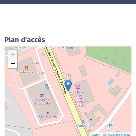
Plan d'accès
+
−
Leaflet
| ©
OpenStreetMap