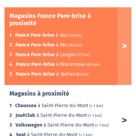
Magasins France Pare-brise à
proximité
1
France Pare-brise
à Dax
(49 km)
2
France Pare-brise
à Pau
(64 km)
3
France Pare-brise
à Langon
(77 km)
4
France Pare-brise
à Biscarrosse
(80 km)
5
France Pare-brise
à Tarbes
(85 km)
Magasins à proximité
1
Chaussea
à Saint-Pierre-du-Mont
(< 1 km)
2
JouéClub
à Saint-Pierre-du-Mont
(< 1 km)
3
Volkswagen
à Saint-Pierre-du-Mont
(< 1 km)
4
Seat
à Saint-Pierre-du-Mont
(< 1 km)