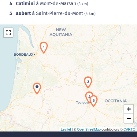
4
Catimini
à Mont-de-Marsan
(3 km)
5
aubert
à Saint-Pierre-du-Mont
(4 km)
1
Chargement de la carte en cours...
2
3
4
5
+
−
Leaflet
| ©
OpenStreetMap
contributors ©
CARTO