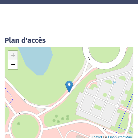
Plan d'accès
+
−
Leaflet
| ©
OpenStreetMap