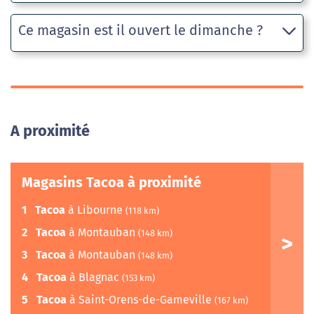
Ce magasin est il ouvert le dimanche ?
A proximité
Magasins Tacoa à proximité
1
Tacoa
à Libourne
(118 km)
2
Tacoa
à Montauban
(148 km)
3
Tacoa
à Montauban
(148 km)
4
Tacoa
à Blagnac
(153 km)
5
Tacoa
à Saint-Orens-de-Gameville
(167 km)