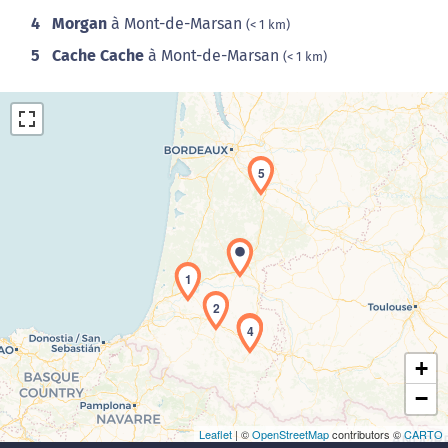
4
Morgan
à Mont-de-Marsan
(< 1 km)
5
Cache Cache
à Mont-de-Marsan
(< 1 km)
5
Chargement de la carte en cours...
1
2
3
4
+
−
Leaflet
| ©
OpenStreetMap
contributors ©
CARTO