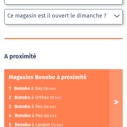
Ce magasin est il ouvert le dimanche ?
A proximité
Magasins Bonobo à proximité
1
Bonobo
à Dax
(50 km)
2
Bonobo
à Orthez
(51 km)
3
Bonobo
à Pau
(68 km)
4
Bonobo
à Pau
(68 km)
5
Bonobo
à Langon
(74 km)