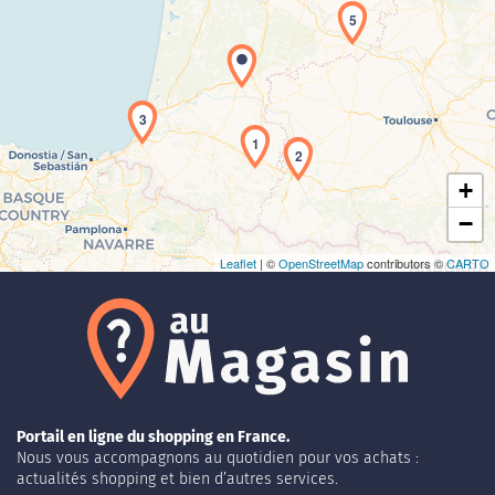
5
Chargement de la carte en cours...
3
1
2
+
−
Leaflet
| ©
OpenStreetMap
contributors ©
CARTO
Portail en ligne du shopping en France.
Nous vous accompagnons au quotidien pour vos achats :
actualités shopping et bien d’autres services.