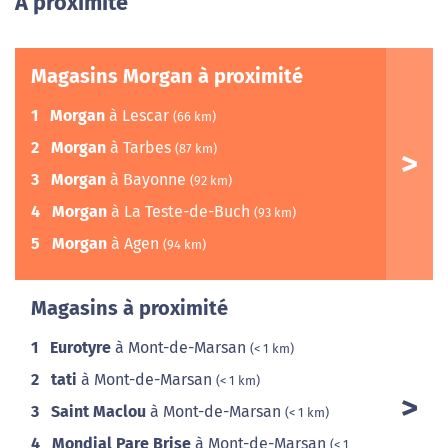
A proximité
Magasins Morgan à proximité
1
Morgan
à Lescar
(66 km)
2
Morgan
à Tarbes
(87 km)
3
Morgan
à Bayonne
(92 km)
4
Morgan
à La Teste-de-Buch
(93 km)
5
Morgan
à Agen
(94 km)
Magasins à proximité
1
Eurotyre
à Mont-de-Marsan
(< 1 km)
2
tati
à Mont-de-Marsan
(< 1 km)
3
Saint Maclou
à Mont-de-Marsan
(< 1 km)
4
Mondial Pare Brise
à Mont-de-Marsan
(< 1