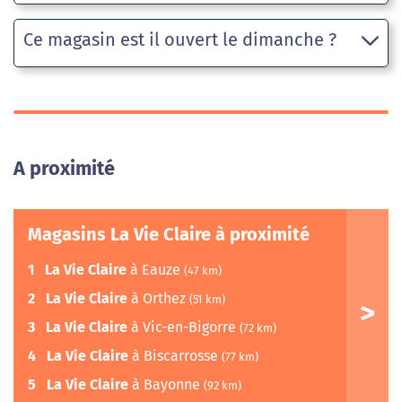
Ce magasin est il ouvert le dimanche ?
A proximité
Magasins La Vie Claire à proximité
1
La Vie Claire
à Eauze
(47 km)
2
La Vie Claire
à Orthez
(51 km)
3
La Vie Claire
à Vic-en-Bigorre
(72 km)
4
La Vie Claire
à Biscarrosse
(77 km)
5
La Vie Claire
à Bayonne
(92 km)