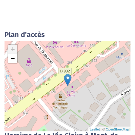
Plan d'accès
+
−
Leaflet
| ©
OpenStreetMap