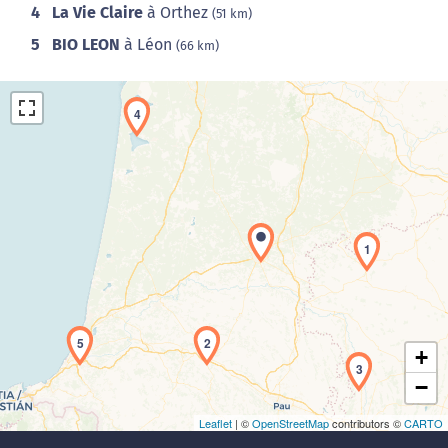
4
La Vie Claire
à Orthez
(51 km)
5
BIO LEON
à Léon
(66 km)
4
1
Chargement de la carte en cours...
5
2
+
3
−
Leaflet
| ©
OpenStreetMap
contributors ©
CARTO