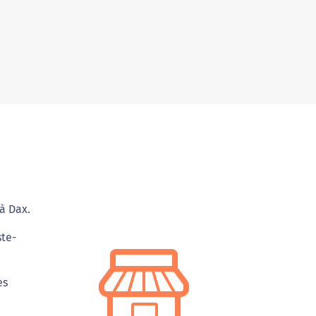
à Dax.
ste-
es