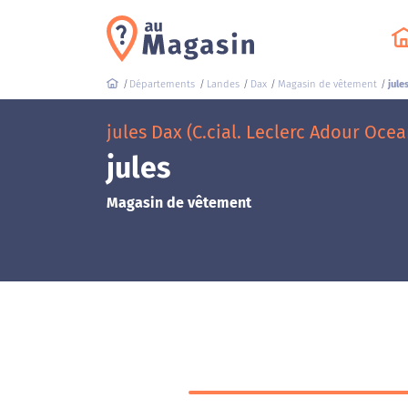
Départements
Landes
Dax
Magasin de vêtement
jule
jules Dax (C.cial. Leclerc Adour Ocea
jules
Magasin de vêtement