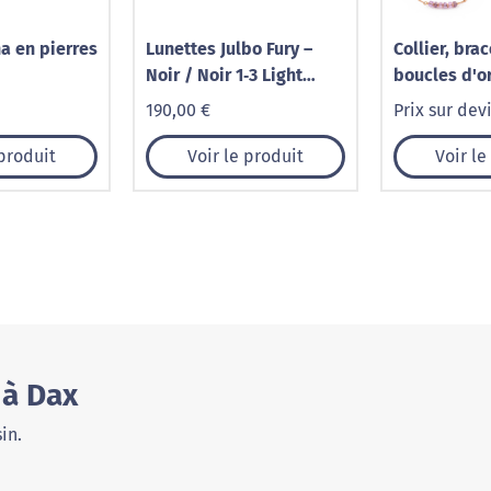
na en pierres
Lunettes Julbo Fury –
Collier, brac
Noir / Noir 1‑3 Light
boucles d'or
Amplifier
en pierres 
190,00 €
Prix sur dev
 produit
Voir le produit
Voir le
 à Dax
in.