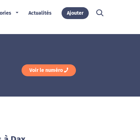
ories
Actualités
Ajouter
Voir le numéro
s à Dax