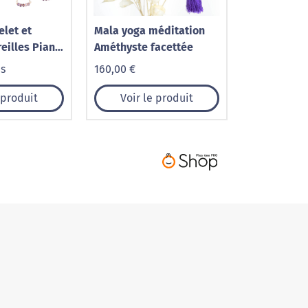
elet et
Mala yoga méditation
eilles Piana
Améthyste facettée
Améthyste
is
160,00 €
 produit
Voir le produit