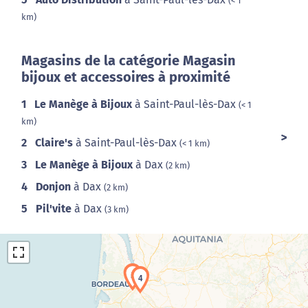
(< 1
km)
Magasins de la catégorie Magasin
bijoux et accessoires à proximité
1
Le Manège à Bijoux
à Saint-Paul-lès-Dax
(< 1
km)
2
Claire's
à Saint-Paul-lès-Dax
(< 1 km)
3
Le Manège à Bijoux
à Dax
(2 km)
4
Donjon
à Dax
(2 km)
5
Pil'vite
à Dax
(3 km)
5
4