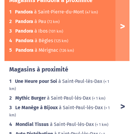
Magasins Pandora à proximité
1
Pandora
à Saint-Pierre-du-Mont
(47 km)
2
Pandora
à Pau
(72 km)
3
Pandora
à Ibos
(101 km)
4
Pandora
à Bègles
(125 km)
5
Pandora
à Mérignac
(126 km)
Magasins à proximité
1
Une Heure pour Soi
à Saint-Paul-lès-Dax
(< 1
km)
2
Mythic Burger
à Saint-Paul-lès-Dax
(< 1 km)
3
Le Manège à Bijoux
à Saint-Paul-lès-Dax
(< 1
km)
4
Mondial Tissus
à Saint-Paul-lès-Dax
(< 1 km)
5
Auto Distribution
à Saint-Paul-lès-Dax