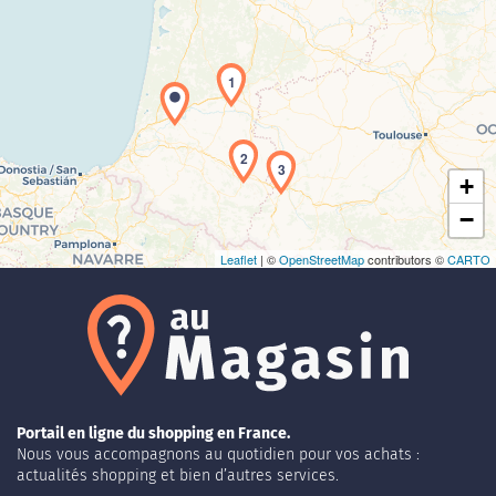
Chargement de la carte en cours...
1
2
3
+
−
Leaflet
| ©
OpenStreetMap
contributors ©
CARTO
Portail en ligne du shopping en France.
Nous vous accompagnons au quotidien pour vos achats :
actualités shopping et bien d’autres services.