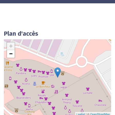
Plan d'accès
+
−
Leaflet
| ©
OpenStreetMap