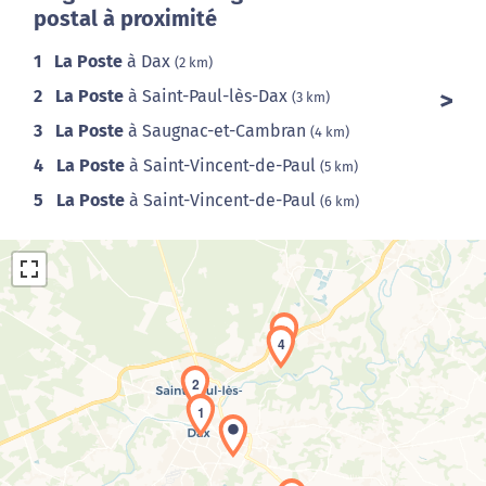
postal à proximité
1
La Poste
à Dax
(2 km)
2
La Poste
à Saint-Paul-lès-Dax
(3 km)
3
La Poste
à Saugnac-et-Cambran
(4 km)
4
La Poste
à Saint-Vincent-de-Paul
(5 km)
5
La Poste
à Saint-Vincent-de-Paul
(6 km)
5
4
2
1
Chargement de la carte en cours...