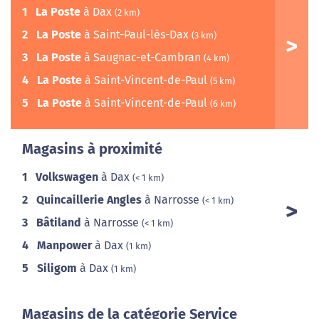
1
La Poste
à Dax
(2 km)
2
La Poste
à Saint-Paul-lès-Dax
(3 km)
3
La Poste
à Saugnac-et-Cambran
(4 km)
4
La Poste
à Saint-Vincent-de-Paul
(5 km)
5
La Poste
à Saint-Vincent-de-Paul
(6 km)
Magasins à proximité
1
Volkswagen
à Dax
(< 1 km)
2
Quincaillerie Angles
à Narrosse
(< 1 km)
3
Bâtiland
à Narrosse
(< 1 km)
4
Manpower
à Dax
(1 km)
5
Siligom
à Dax
(1 km)
Magasins de la catégorie Service