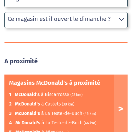
Ce magasin est il ouvert le dimanche ?
A proximité
Magasins McDonald's à proximité
1
McDonald's
à Biscarrosse
(23 km)
2
McDonald's
à Castets
(38 km)
3
McDonald's
à La Teste-de-Buch
(46 km)
4
McDonald's
à La Teste-de-Buch
(46 km)