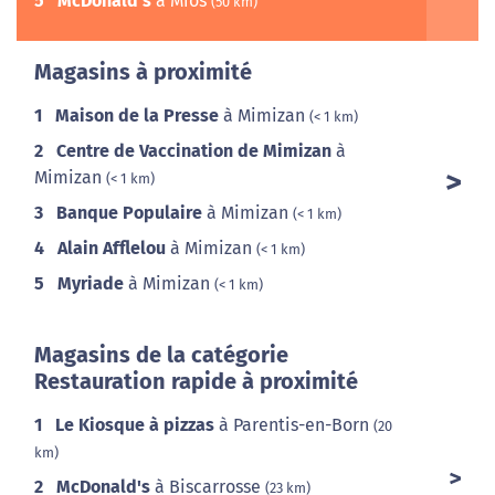
5
McDonald's
à Mios
(50 km)
Magasins à proximité
1
Maison de la Presse
à Mimizan
(< 1 km)
2
Centre de Vaccination de Mimizan
à
Mimizan
(< 1 km)
3
Banque Populaire
à Mimizan
(< 1 km)
4
Alain Afflelou
à Mimizan
(< 1 km)
5
Myriade
à Mimizan
(< 1 km)
Magasins de la catégorie
Restauration rapide à proximité
1
Le Kiosque à pizzas
à Parentis-en-Born
(20
km)
2
McDonald's
à Biscarrosse
(23 km)