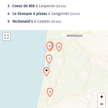
3
Coeur de Blé
à Lesperon
(28 km)
4
Le Kiosque à pizzas
à Sanguinet
(33 km)
5
McDonald's
à Castets
(38 km)
4
3
5
1
Chargement de la carte en cours...
2
+
−