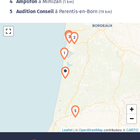
4
Amplifon
à Mimizan
(1 km)
5
Audition Conseil
à Parentis-en-Born
(19 km)
4
3
2
1
Chargement de la carte en cours...
+
5
−
Leaflet
| ©
OpenStreetMap
contributors ©
CARTO