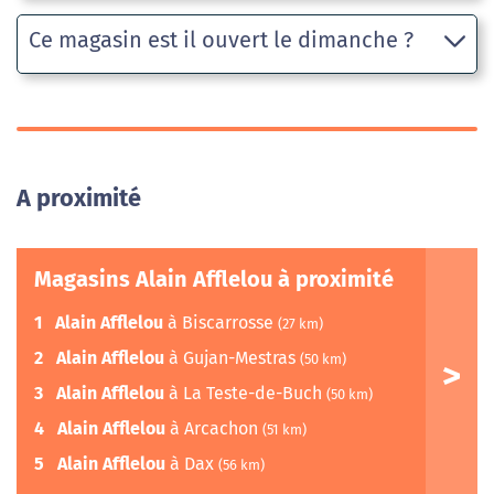
Ce magasin est il ouvert le dimanche ?
A proximité
Magasins Alain Afflelou à proximité
1
Alain Afflelou
à Biscarrosse
(27 km)
2
Alain Afflelou
à Gujan-Mestras
(50 km)
3
Alain Afflelou
à La Teste-de-Buch
(50 km)
4
Alain Afflelou
à Arcachon
(51 km)
5
Alain Afflelou
à Dax
(56 km)