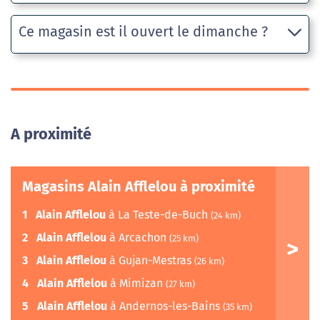
Ce magasin est il ouvert le dimanche ?
A proximité
Magasins Alain Afflelou à proximité
1
Alain Afflelou
à La Teste-de-Buch
(24 km)
2
Alain Afflelou
à Arcachon
(25 km)
3
Alain Afflelou
à Gujan-Mestras
(26 km)
4
Alain Afflelou
à Mimizan
(27 km)
5
Alain Afflelou
à Andernos-les-Bains
(35 km)