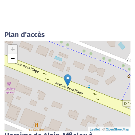
Plan d'accès
+
−
Leaflet
| ©
OpenStreetMap