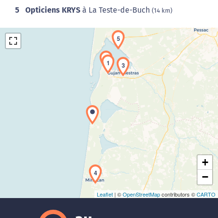
5
Opticiens KRYS
à La Teste-de-Buch
(14 km)
5
2
1
3
Chargement de la carte en cours...
+
4
−
Leaflet
| ©
OpenStreetMap
contributors ©
CARTO