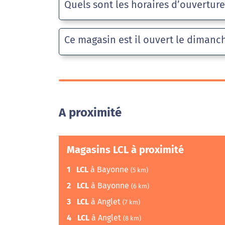
Quels sont les horaires d’ouvertur
Ce magasin est il ouvert le dimanc
A proximité
Magasins LCL à proximité
1
LCL
à Bayonne
(5 km)
2
LCL
à Bayonne
(6 km)
3
LCL
à Anglet
(7 km)
4
LCL
à Anglet
(8 km)