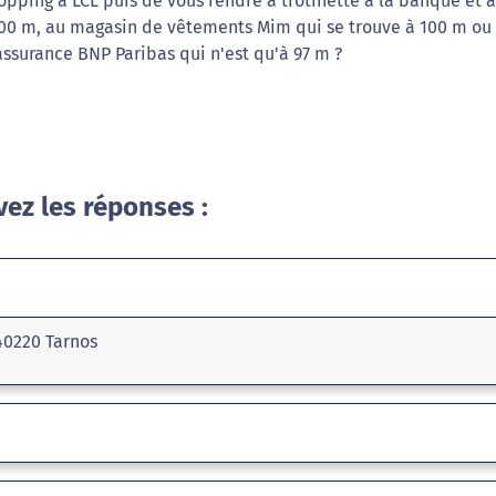
opping à LCL puis de vous rendre à trotinette à la banque et 
100 m, au magasin de vêtements Mim qui se trouve à 100 m ou
assurance BNP Paribas qui n'est qu'à 97 m ?
vez les réponses :
 40220 Tarnos