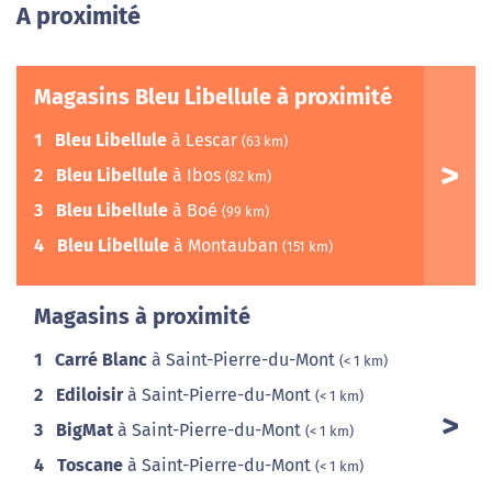
A proximité
Magasins Bleu Libellule à proximité
1
Bleu Libellule
à Lescar
(63 km)
2
Bleu Libellule
à Ibos
(82 km)
3
Bleu Libellule
à Boé
(99 km)
4
Bleu Libellule
à Montauban
(151 km)
Magasins à proximité
1
Carré Blanc
à Saint-Pierre-du-Mont
(< 1 km)
2
Ediloisir
à Saint-Pierre-du-Mont
(< 1 km)
3
BigMat
à Saint-Pierre-du-Mont
(< 1 km)
4
Toscane
à Saint-Pierre-du-Mont
(< 1 km)