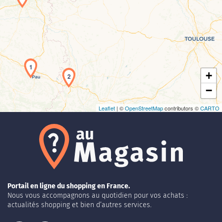
Chargement de la carte en cours...
1
+
2
−
Leaflet
| ©
OpenStreetMap
contributors ©
CARTO
Portail en ligne du shopping en France.
Nous vous accompagnons au quotidien pour vos achats :
actualités shopping et bien d’autres services.