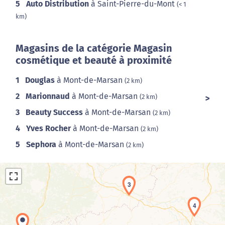
5
Auto Distribution
à Saint-Pierre-du-Mont
(< 1
km)
Magasins de la catégorie Magasin
cosmétique et beauté à proximité
1
Douglas
à Mont-de-Marsan
(2 km)
2
Marionnaud
à Mont-de-Marsan
(2 km)
3
Beauty Success
à Mont-de-Marsan
(2 km)
4
Yves Rocher
à Mont-de-Marsan
(2 km)
5
Sephora
à Mont-de-Marsan
(2 km)
3
4