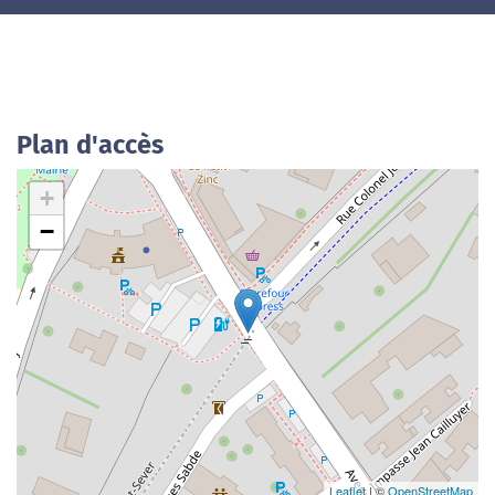
Plan d'accès
+
−
Leaflet
| ©
OpenStreetMap