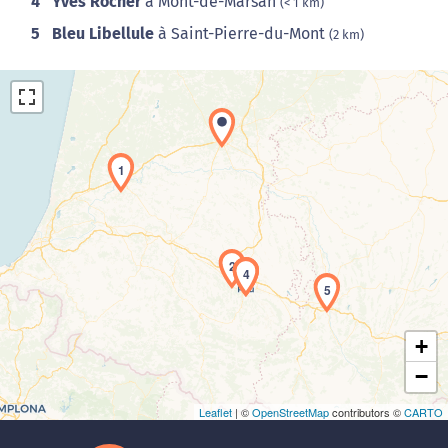
4
Yves Rocher
à Mont-de-Marsan
(< 1 km)
5
Bleu Libellule
à Saint-Pierre-du-Mont
(2 km)
1
Chargement de la carte en cours...
2
3
4
5
+
−
Leaflet
| ©
OpenStreetMap
contributors ©
CARTO