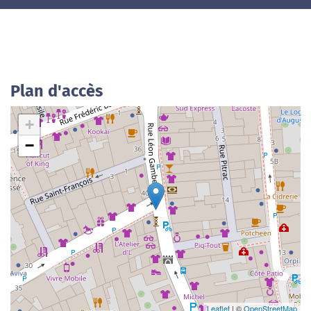
Plan d'accès
+
−
Leaflet
| ©
OpenStreetMap