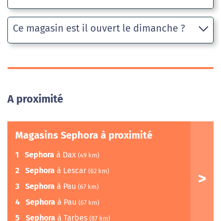
Ce magasin est il ouvert le dimanche ?
A proximité
Magasins Sephora à proximité
1
Sephora
à Dax
(49 km)
2
Sephora
à Lescar
(62 km)
3
Sephora
à Pau
(67 km)
4
Sephora
à Pau
(67 km)
5
Sephora
à Tarbes
(87 km)