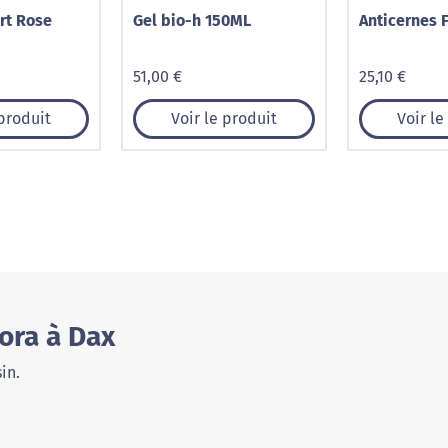
rt Rose
Gel bio-h 150ML
Anticernes 
51,00 €
25,10 €
 produit
Voir le produit
Voir le
ora à Dax
in.