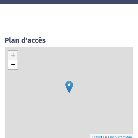
Plan d'accès
+
−
Leaflet
| ©
OpenStreetMap