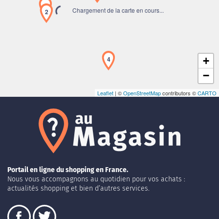
1
Chargement de la carte en cours...
2
4
+
−
Leaflet
| ©
OpenStreetMap
contributors ©
CARTO
Portail en ligne du shopping en France.
Nous vous accompagnons au quotidien pour vos achats :
actualités shopping et bien d’autres services.