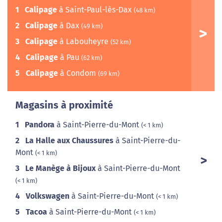
1
Calipage
à Saint-Paul-lès-Dax
(48 km)
2
Calipage
à Dax
(49 km)
3
Calipage
à Labouheyre
(52 km)
4
Calipage
à Pau
(62 km)
5
Calipage
à Condom
(69 km)
Magasins à proximité
1
Pandora
à Saint-Pierre-du-Mont
(< 1 km)
2
La Halle aux Chaussures
à Saint-Pierre-du-
Mont
(< 1 km)
3
Le Manège à Bijoux
à Saint-Pierre-du-Mont
(< 1 km)
4
Volkswagen
à Saint-Pierre-du-Mont
(< 1 km)
5
Tacoa
à Saint-Pierre-du-Mont
(< 1 km)