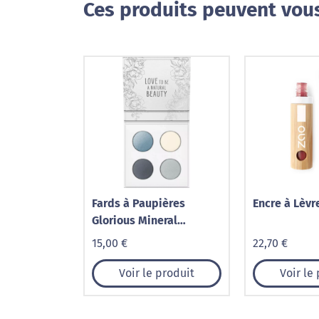
Ces produits peuvent vous
Fards à Paupières
Encre à Lèvr
Glorious Mineral
Eyeshadows
15,00 €
22,70 €
Voir le produit
Voir le