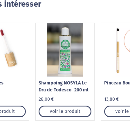
 intéresser
es
Shampoing NOSYLA Le
Pinceau Bou
Dru de Todesco -200 ml
28,00 €
13,80 €
 produit
Voir le produit
Voir le