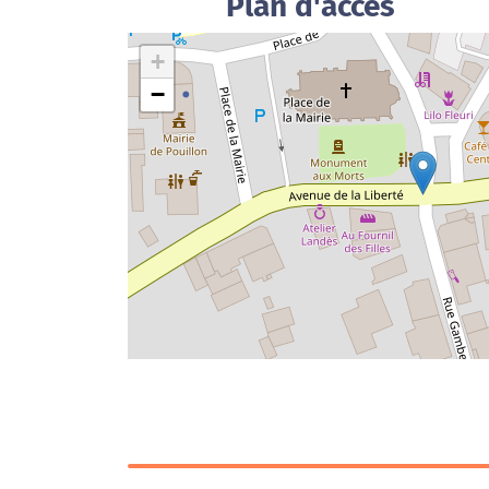
Plan d'accès
+
−