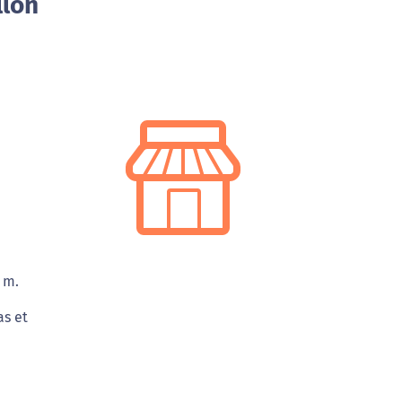
llon
 m.
as et