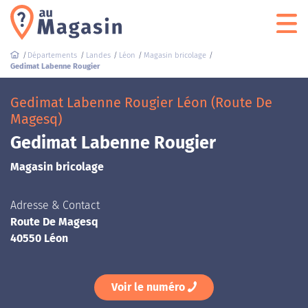
Départements
Landes
Léon
Magasin bricolage
Gedimat Labenne Rougier
Gedimat Labenne Rougier Léon (Route De
Magesq)
Gedimat Labenne Rougier
Magasin bricolage
Adresse & Contact
Route De Magesq
40550 Léon
Voir le numéro