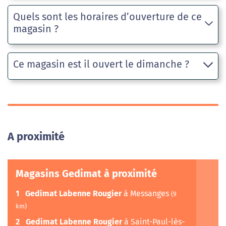
Quels sont les horaires d’ouverture de ce
magasin ?
Ce magasin est il ouvert le dimanche ?
A proximité
Magasins Gedimat à proximité
1
Gedimat Labenne Rougier
à Messanges
(9
km)
2
Gedimat Labenne Rougier
à Saint-Paul-lès-