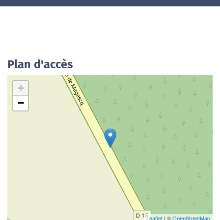
Plan d'accès
+
−
Leaflet
| ©
OpenStreetMap