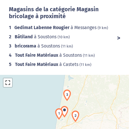
Magasins de la catégorie Magasin
bricolage à proximité
1
Gedimat Labenne Rougier
à Messanges
(9 km)
2
Bâtiland
à Soustons
(10 km)
3
bricorama
à Soustons
(11 km)
4
Tout Faire Matériaux
à Soustons
(11 km)
5
Tout Faire Matériaux
à Castets
(11 km)
3
1
2
Chargement de la carte en cours...