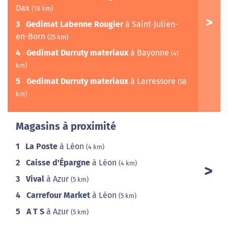
Dax
(18 km)
3
Gedimat Labenne Rougier
à Saint-Julien-
en-Born
(25 km)
4
Gedimat Durruty materiaux
à Bayonne
(41
km)
5
Gedimat Durruty materiaux
à Larressore
(58
km)
Magasins à proximité
1
La Poste
à Léon
(4 km)
2
Caisse d'Épargne
à Léon
(4 km)
3
Vival
à Azur
(5 km)
4
Carrefour Market
à Léon
(5 km)
5
A T S
à Azur
(5 km)