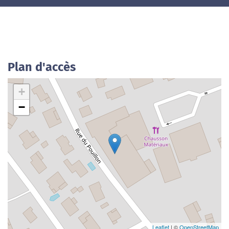
Plan d'accès
+
−
Leaflet
| ©
OpenStreetMap