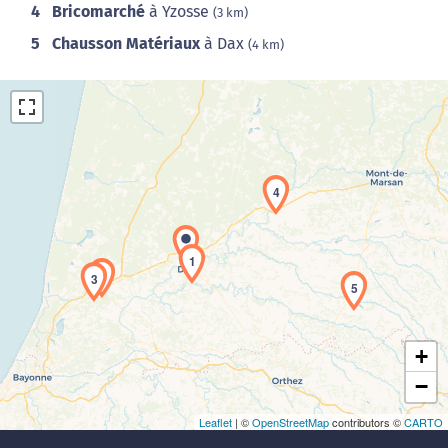
4
Bricomarché
à Yzosse
(3 km)
5
Chausson Matériaux
à Dax
(4 km)
4
Chargement de la carte en cours...
1
2
3
5
+
−
Leaflet
| ©
OpenStreetMap
contributors ©
CARTO