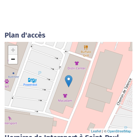
Plan d'accès
+
−
Leaflet
| ©
OpenStreetMap