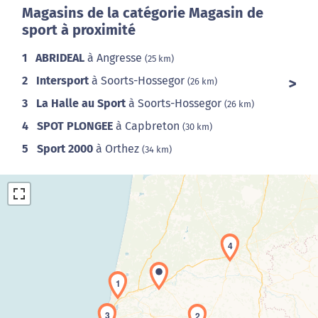
Magasins de la catégorie Magasin de
sport à proximité
1
ABRIDEAL
à Angresse
(25 km)
2
Intersport
à Soorts-Hossegor
(26 km)
3
La Halle au Sport
à Soorts-Hossegor
(26 km)
4
SPOT PLONGEE
à Capbreton
(30 km)
5
Sport 2000
à Orthez
(34 km)
4
1
Chargement de la carte en cours...
3
2