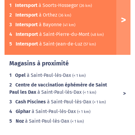
1
Intersport
à Soorts-Hossegor
(26 km)
2
Intersport
à Orthez
(36 km)
3
Intersport
à Bayonne
(41 km)
4
Intersport
à Saint-Pierre-du-Mont
(48 km)
5
Intersport
à Saint-Jean-de-Luz
(57 km)
Magasins à proximité
1
Opel
à Saint-Paul-lès-Dax
(< 1 km)
2
Centre de vaccination éphémère de Saint
Paul les Dax
à Saint-Paul-lès-Dax
(< 1 km)
3
Cash Piscines
à Saint-Paul-lès-Dax
(< 1 km)
4
Giphar
à Saint-Paul-lès-Dax
(< 1 km)
5
Noz
à Saint-Paul-lès-Dax
(< 1 km)