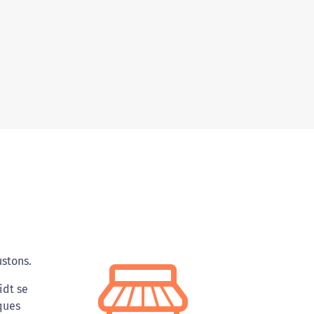
ustons.
idt se
ques