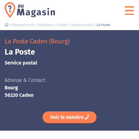
Départements
Morbihan
Caden
Service postal
La Poste
La Poste Caden (Bourg)
La Poste
Service postal
Adresse & Contact
Bourg
56220 Caden
Voir le numéro