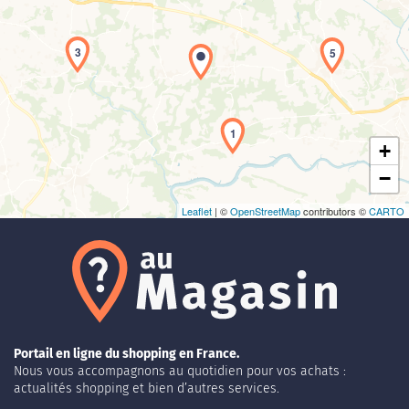
3
5
Chargement de la carte en cours...
1
+
−
Leaflet
| ©
OpenStreetMap
contributors ©
CARTO
Portail en ligne du shopping en France.
Nous vous accompagnons au quotidien pour vos achats :
actualités shopping et bien d’autres services.