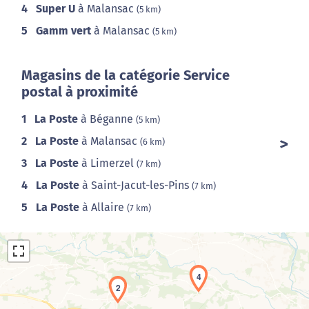
4
Super U
à Malansac
(5 km)
5
Gamm vert
à Malansac
(5 km)
Magasins de la catégorie Service
postal à proximité
1
La Poste
à Béganne
(5 km)
2
La Poste
à Malansac
(6 km)
3
La Poste
à Limerzel
(7 km)
4
La Poste
à Saint-Jacut-les-Pins
(7 km)
5
La Poste
à Allaire
(7 km)
4
2