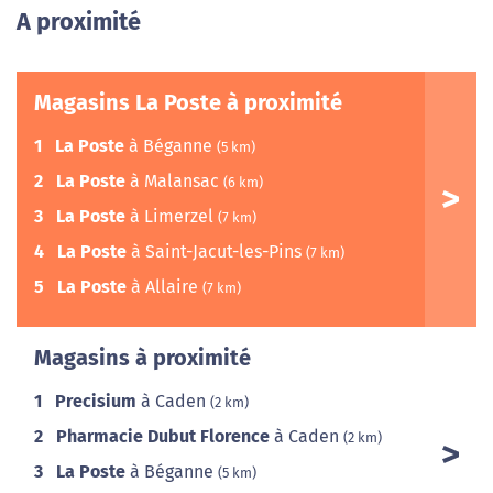
A proximité
Magasins La Poste à proximité
1
La Poste
à Béganne
(5 km)
2
La Poste
à Malansac
(6 km)
3
La Poste
à Limerzel
(7 km)
4
La Poste
à Saint-Jacut-les-Pins
(7 km)
5
La Poste
à Allaire
(7 km)
Magasins à proximité
1
Precisium
à Caden
(2 km)
2
Pharmacie Dubut Florence
à Caden
(2 km)
3
La Poste
à Béganne
(5 km)