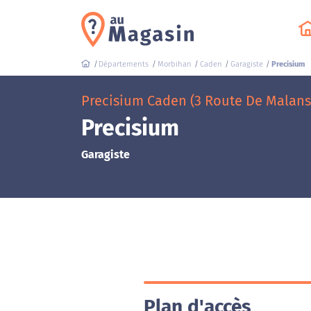
Départements
Morbihan
Caden
Garagiste
Precisium
Precisium Caden (3 Route De Malans
Precisium
Garagiste
Plan d'accès