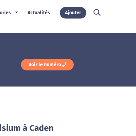
ories
Actualités
Ajouter
Voir le numéro
cisium à Caden