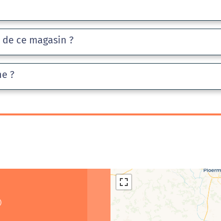
e de ce magasin ?
he ?
)