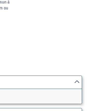
mmun à
 m ou