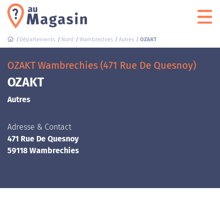
Départements
Nord
Wambrechies
Autres
OZAKT
OZAKT Wambrechies (471 Rue De Quesnoy)
OZAKT
Autres
Adresse & Contact
471 Rue De Quesnoy
59118 Wambrechies