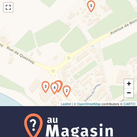
5
Chargement de la carte en cours...
+
1
3
4
2
−
Leaflet
| ©
OpenStreetMap
contributors ©
CARTO