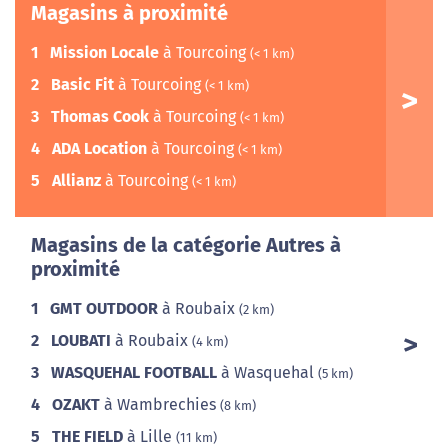
Magasins à proximité
1
Mission Locale
à Tourcoing
(< 1 km)
2
Basic Fit
à Tourcoing
(< 1 km)
3
Thomas Cook
à Tourcoing
(< 1 km)
4
ADA Location
à Tourcoing
(< 1 km)
5
Allianz
à Tourcoing
(< 1 km)
Magasins de la catégorie Autres à
proximité
1
GMT OUTDOOR
à Roubaix
(2 km)
2
LOUBATI
à Roubaix
(4 km)
3
WASQUEHAL FOOTBALL
à Wasquehal
(5 km)
4
OZAKT
à Wambrechies
(8 km)
5
THE FIELD
à Lille
(11 km)